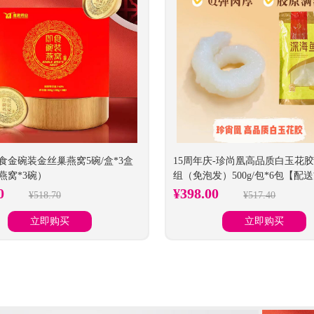
食金碗装金丝巢燕窝5碗/盒*3盒
15周年庆-珍尚凰高品质白玉花
燕窝*3碗）
组（免泡发）500g/包*6包【配
货券】
00
¥398.00
¥518.70
¥517.40
立即购买
立即购买