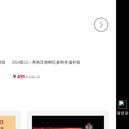
惠组
2024双12—寿韩庄朝鲜红参秋冬滋补组
2025双11-法
地700ml礼盒装V
￥499
￥520
￥648.70
￥676.00
请登录