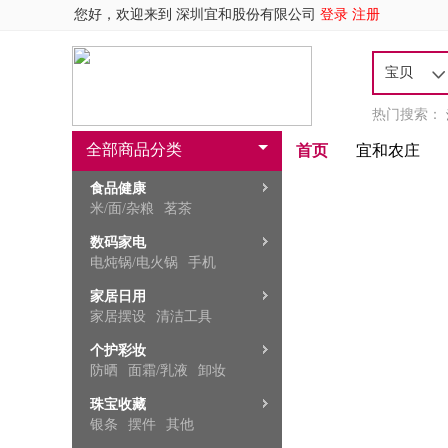
您好，欢迎来到
深圳宜和股份有限公司
登录
注册
宝贝
热门搜索：
全部商品分类
首页
宜和农庄
食品健康
米/面/杂粮
茗茶
饼干零食
白酒
果脯蜜饯
数码家电
电炖锅/电火锅
手机
压力锅
净水器
电脑
家居日用
家居摆设
清洁工具
健身器械
枕芯/枕头
锅具
个护彩妆
防晒
面霜/乳液
卸妆
睫毛膏
隔离
珠宝收藏
银条
摆件
其他
项链/吊坠
项链/吊坠