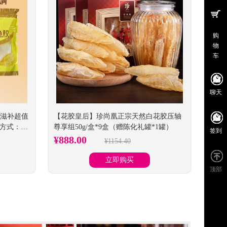
购
物
车
聊天
胶滋补超值
【花胶皇后】珍尚凰正宗天然白花胶压轴
送方式：提
尊享组50g/盒*9盒（赠陈化礼罐*1罐）
签到
¥888.00
¥1154.40
立即购买
顶部