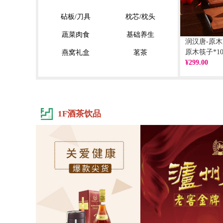
砧板/刀具
枕芯/枕头
蔬菜肉食
基础养生
润汉唐-原木
原木筷子*1
燕窝礼盒
茗茶
小】
¥299.00
1F酒茶饮品