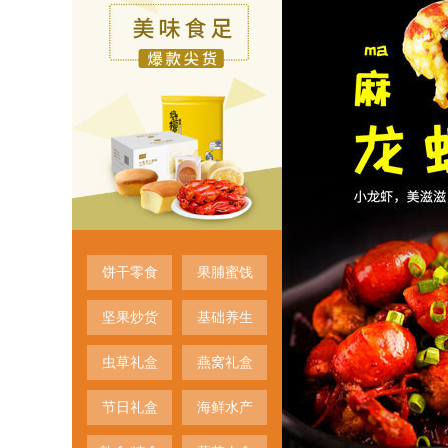
饼干零食
果脯蜜饯
坚果炒货
基础养生
虫草礼盒
燕窝礼盒
节日礼盒
海鲜水产