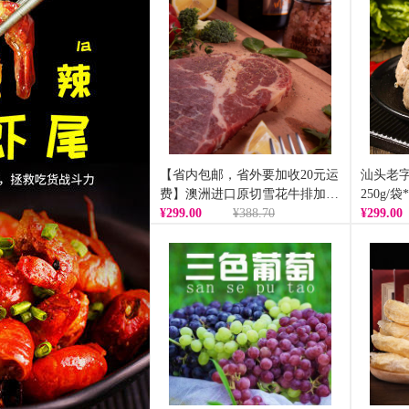
【省内包邮，省外要加收20元运
汕头老
费】澳洲进口原切雪花牛排加赠
250g
超值组120克/片*10片【提货
¥299.00
¥388.70
券】
¥299.00
券】