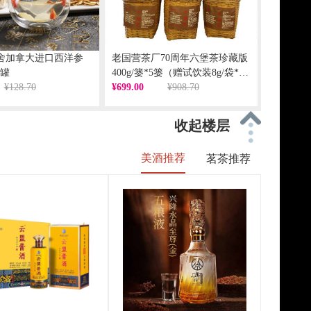
舍加拿大进口西洋参
老国营茶厂70周年六堡茶珍藏版
5罐
400g/篓*5篓（赠试饮装8g/袋*3
¥128.70
袋、焖泡壶*1）
¥699.00
¥908.70
收起楼层
美酒推荐
茗茶推荐