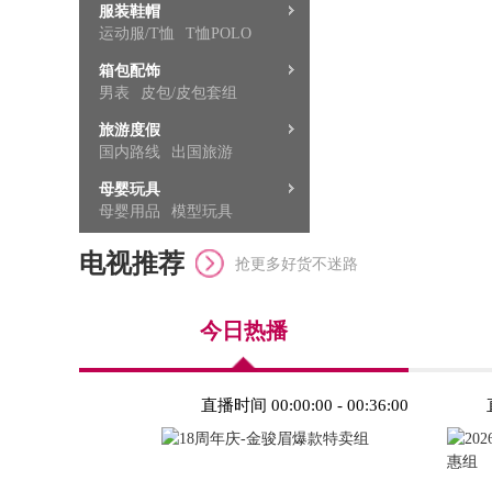
服装鞋帽
运动服/T恤
T恤POLO
泳衣
男鞋
防晒用品
箱包配饰
男表
皮包/皮包套组
女表
对表
老花镜
旅游度假
国内路线
出国旅游
四海飞扬
特色路线
著名文旅
母婴玩具
母婴用品
模型玩具
电视推荐
抢更多好货不迷路
今日热播
直播时间 00:00:00 - 00:36:00