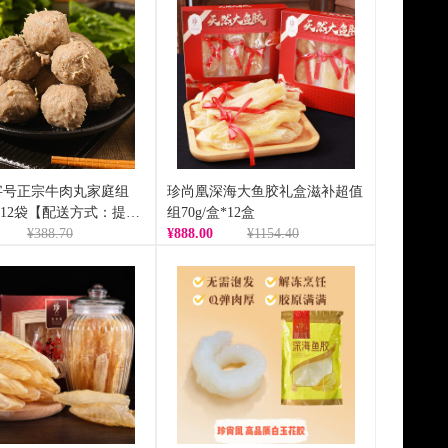
字号正宗牛肉丸家庭组
珍尚凰深海大鱼胶礼盒滋补超值
/袋*12袋【配送方式：提货
组70g/盒*12盒
¥388.70
¥888.00
¥1154.40