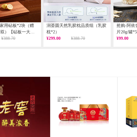
家用砧板*2块（赠
润荟圆天然乳胶枕品质组（乳胶
抢购-阿依
0双）【砧板一大一
枕*2）
片20g/罐*
¥388.70
¥299.00
¥388.70
¥99.00