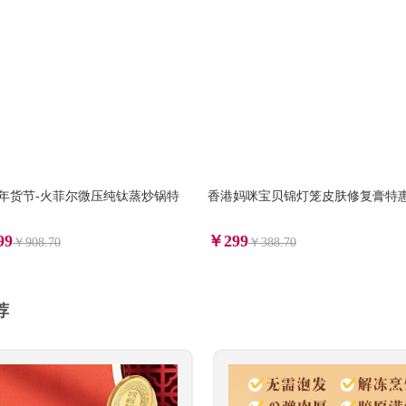
26年货节-火菲尔微压纯钛蒸炒锅特
香港妈咪宝贝锦灯笼皮肤修复膏特
99
￥299
￥908.70
￥388.70
荐