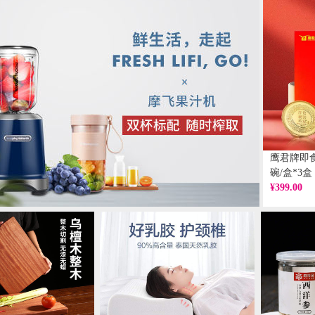
鹰君牌即
碗/盒*3
¥399.00