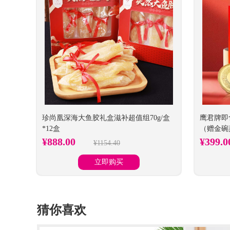
珍尚凰深海大鱼胶礼盒滋补超值组70g/盒
鹰君牌即
*12盒
（赠金碗
¥888.00
¥399.
¥1154.40
立即购买
猜你喜欢