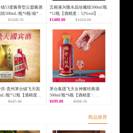
镇53度酱香型云盟酱酒
五粮液兴隆水晶珍藏组500ml/瓶
500mL/瓶*6瓶/箱*1
*12瓶【酒精度：52%vol】
度：53%vol】
¥1168.70
（BD）
¥1480.00
¥1924.00
年中庆-贵州茅台镇飞天国
茅台集团飞天女神酱经典酒
0mL/瓶*12瓶【酒精度：
500ml/瓶*6瓶【酒精度：
l】（ZG）
¥647.40
53%vol】（ZG）
¥699.00
¥908.70
商品推荐