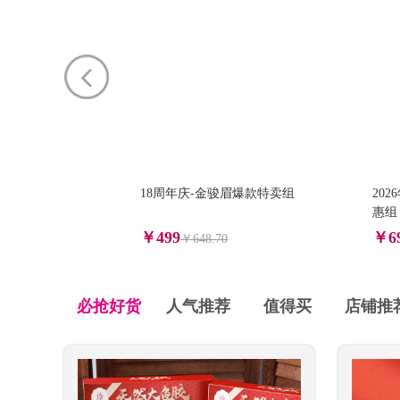
18周年庆-金骏眉爆款特卖组
20
惠组
￥499
￥6
￥648.70
必抢好货
人气推荐
值得买
店铺推