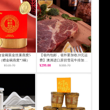
食金碗装金丝巢燕窝5
【省内包邮，省外要加收20元运
盒（赠金碗燕窝*3碗）
费】澳洲进口原切雪花牛排加赠
¥518.70
超值组120克/片*10片【提货券】
¥299.00
¥388.70