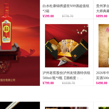
白水杜康锦绣盛世N99酒超值组
贵州茅台
*2箱
大师典藏组
¥599.00
¥778.70
箱【酒精
¥899.00
泸州老窖股份泸州友情酒特供组
2026
500ml/瓶*9瓶【酒精度：
宾酒50
52%vol】（BD）
¥799.00
¥1038.70
53%vo
¥498.00