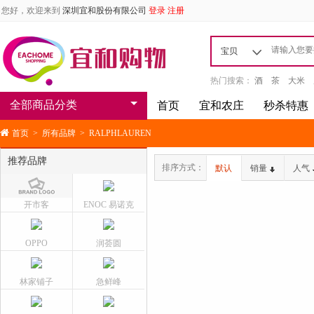
您好，欢迎来到
深圳宜和股份有限公司
登录
注册
宝贝
热门搜索：
酒
茶
大米
全部商品分类
首页
宜和农庄
秒杀特惠
首页
>
所有品牌
>
RALPHLAUREN
推荐品牌
排序方式：
默认
销量
人气
开市客
ENOC 易诺克
OPPO
润荟圆
林家铺子
急鲜峰