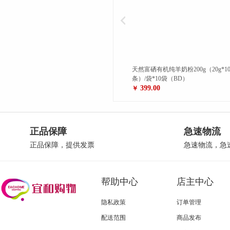
BD）
天然富硒有机纯羊奶粉200g（20g*10
尚膳季语人参黄芪元气粉450
条）/袋*10袋（BD）
罐（BD）
399.00
199.00
￥
￥
正品保障
急速物流
正品保障，提供发票
急速物流，急
帮助中心
店主中心
隐私政策
订单管理
配送范围
商品发布