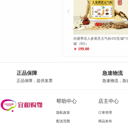
天然富硒有机纯羊奶粉200g（20g*10
尚膳季语人参黄芪元气粉450克/罐*1
条）/袋*10袋（BD）
罐（BD）
399.00
199.00
￥
￥
正品保障
急速物流
正品保障，提供发票
急速物流，急
帮助中心
店主中心
隐私政策
订单管理
配送范围
商品发布