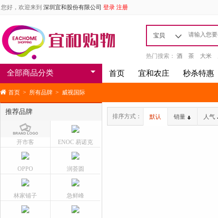
您好，欢迎来到
深圳宜和股份有限公司
登录
注册
宝贝
热门搜索：
酒
茶
大米
全部商品分类
首页
宜和农庄
秒杀特惠
首页
>
所有品牌
>
威视国际
推荐品牌
排序方式：
默认
销量
人气
开市客
ENOC 易诺克
OPPO
润荟圆
林家铺子
急鲜峰