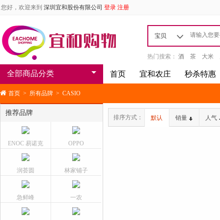
您好，欢迎来到
深圳宜和股份有限公司
登录
注册
宝贝
热门搜索：
酒
茶
大米
全部商品分类
首页
宜和农庄
秒杀特惠
首页
>
所有品牌
>
CASIO
推荐品牌
排序方式：
默认
销量
人气
ENOC 易诺克
OPPO
润荟圆
林家铺子
急鲜峰
一农