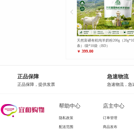
天然富硒有机纯羊奶粉200g（20g*10
尚膳季语人参黄芪元气粉450克/罐*1
条）/袋*10袋（BD）
罐（BD）
399.00
199.00
￥
￥
正品保障
急速物流
正品保障，提供发票
急速物流，急
帮助中心
店主中心
隐私政策
订单管理
配送范围
商品发布