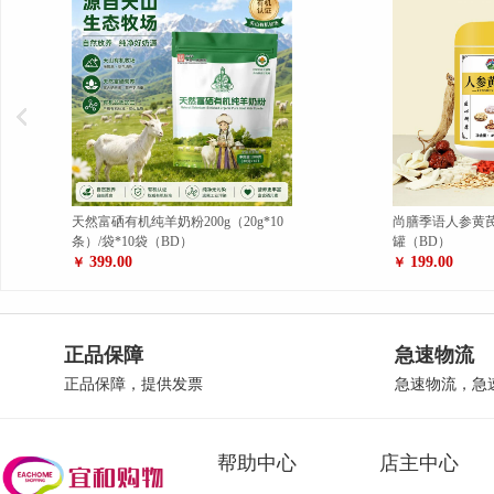
尚膳季语人参黄芪元气粉450克/罐*10
葛根茯苓咸蛋黄酥10
罐（BD）
（BD）
199.00
199.00
￥
￥
正品保障
急速物流
正品保障，提供发票
急速物流，急
帮助中心
店主中心