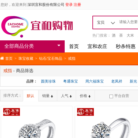
您好，欢迎来到
深圳宜和股份有限公司
登录
注册
宝贝
热门搜索：
酒
茶
大米
全部商品分类
首页
宜和农庄
秒杀特惠
首页
>
珠宝收藏
>
钻石/宝石饰品
>
戒指
戒指
- 商品筛选
品牌：
圆美珍珠
粤通珠宝
周六福珠宝
老凤祥
新光
排序方式：
默认
销量
人气
价格
平台自营