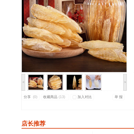
<
>
分享
(
0)
收藏商品
(
13
)
加入对比
举 报
店长推荐