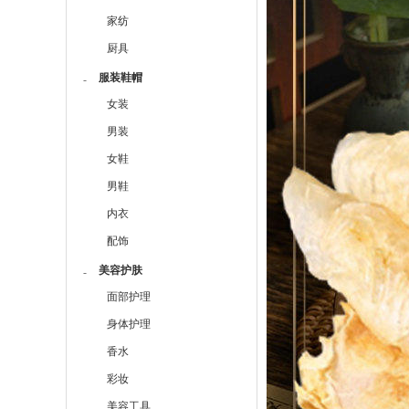
家纺
厨具
服装鞋帽
-
女装
男装
女鞋
男鞋
内衣
配饰
美容护肤
-
面部护理
身体护理
香水
彩妆
美容工具