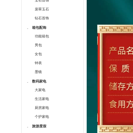
宝石首饰
裴翠玉石
钻石首饰
箱包配饰
-
功能箱包
男包
女包
钟表
墨镜
数码家电
-
大家电
生活家电
厨房家电
个护家电
旅游度假
-