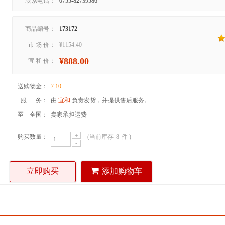
联系电话：
0755-82739586
商品编号：
173172
市 场 价：
¥1154.40
¥888.00
宜 和 价：
送购物金：
7.10
服 务：
由
宜和
负责发货，并提供售后服务。
至 全国：
卖家承担运费
+
购买数量：
(当前库存
8
件 )
-
立即购买
添加购物车