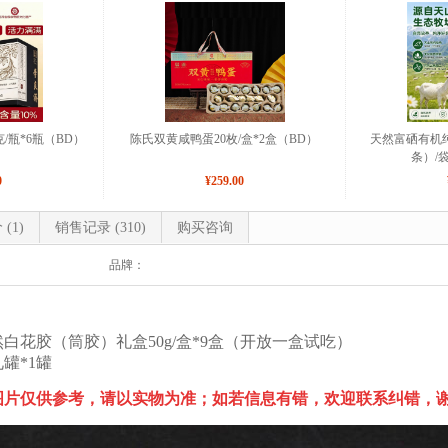
/瓶*6瓶（BD）
陈氏双黄咸鸭蛋20枚/盒*2盒（BD）
天然富硒有机纯羊
条）/
0
¥259.00
价
(1)
销售记录
(310)
购买咨询
品牌：
白花胶（筒胶）礼盒50g/盒*9盒（开放一盒试吃）
罐*1罐
图片仅供参考，请以实物为准；如若信息有错，欢迎联系纠错，