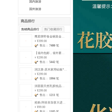
国内旅游
国外旅游
商品排行
热销商品排行
热门收藏排行
鹰君牌即食金碗装金丝巢燕窝5碗/盒*3盒（赠金碗燕窝*3碗）
¥399.00
售出：
7480
笔
【省内包邮，省外要加收20元运费】澳洲进口原切雪花牛排加赠超值组120克/片*10片【提货券】
¥299.00
售出：
5442
笔
润汉唐-原木家用砧板*2块（赠原木筷子*10双）【砧板一大一小】
¥299.00
售出：
1994
笔
润荟圆天然乳胶枕品质组（乳胶枕*2）
¥299.00
售出：
1211
笔
抢购-阿依舍加拿大进口西洋参片20g/罐*5罐
¥99.00
售出：
1185
笔