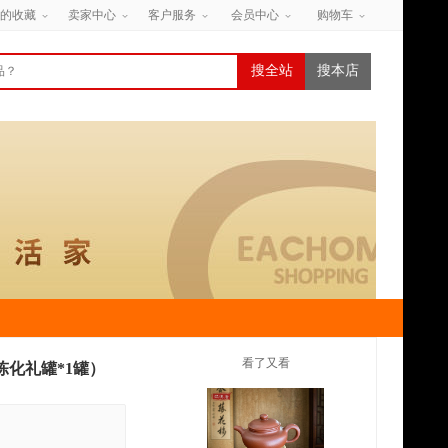
的收藏
卖家中心
客户服务
会员中心
购物车
搜全站
搜本店
看了又看
陈化礼罐*1罐）