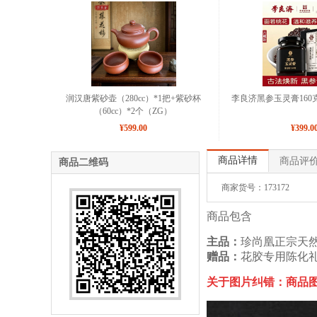
润汉唐紫砂壶（280cc）*1把+紫砂杯
李良济黑参玉灵膏160克
（60cc）*2个（ZG）
¥599.00
¥399.0
商品详情
商品评
商品二维码
商家货号：173172
商品包含
主品：
珍尚凰正宗天然
赠品：
花胶专用陈化礼
关于图片纠错：
商品