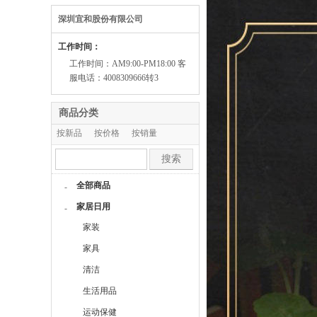
深圳宜和股份有限公司
工作时间：
工作时间：AM9:00-PM18:00 客
服电话：4008309666转3
商品分类
按新品
按价格
按销量
按人气
搜索
全部商品
-
家居日用
-
家装
家具
清洁
生活用品
运动保健