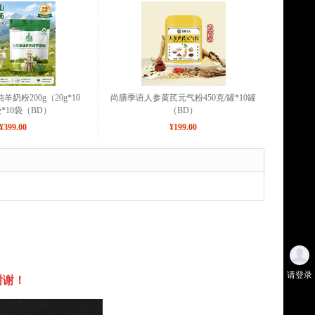
奶粉200g（20g*10
尚膳季语人参黄芪元气粉450克/罐*10罐
袋*10袋（BD）
（BD）
¥399.00
¥199.00
请登录
谢谢！