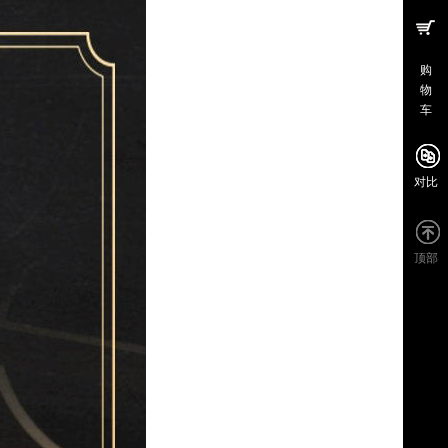
购
物
车
对比
顶部