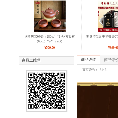
润汉唐紫砂壶（280cc）*1把+紫砂杯
李良济黑参玉灵膏160克
（60cc）*2个（ZG）
¥599.00
¥399.0
商品详情
商品评
商品二维码
商家货号：181421