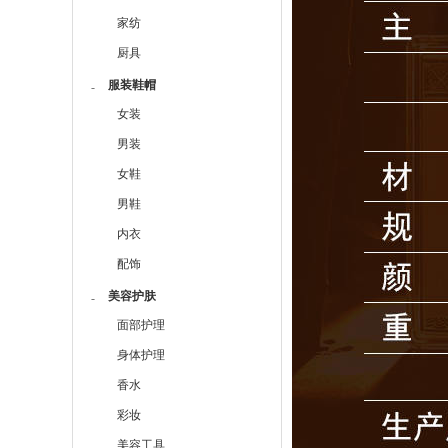
家纺
厨具
服装鞋帽
-
女装
男装
女鞋
男鞋
内衣
配饰
美容护肤
-
面部护理
身体护理
香水
彩妆
美容工具