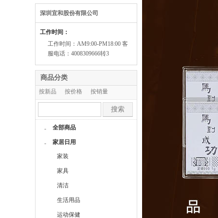
深圳宜和股份有限公司
工作时间：
工作时间：AM9:00-PM18:00 客
服电话：4008309666转3
商品分类
按新品
按价格
按销量
按人气
搜索
全部商品
-
家居日用
-
家装
家具
清洁
生活用品
运动保健