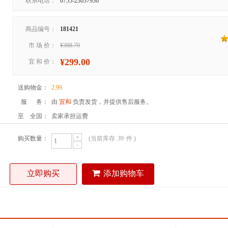
联系电话：
0755-23037936
商品编号：
181421
市 场 价：
¥388.70
¥299.00
宜 和 价：
送购物金：
2.99
服 务：
由
宜和
负责发货，并提供售后服务。
至 全国：
卖家承担运费
+
购买数量：
(当前库存
39
件 )
-
立即购买
添加购物车