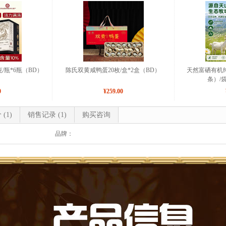
/瓶*6瓶（BD）
陈氏双黄咸鸭蛋20枚/盒*2盒（BD）
天然富硒有机纯羊
条）/
0
¥259.00
价
(1)
销售记录
(1)
购买咨询
品牌：