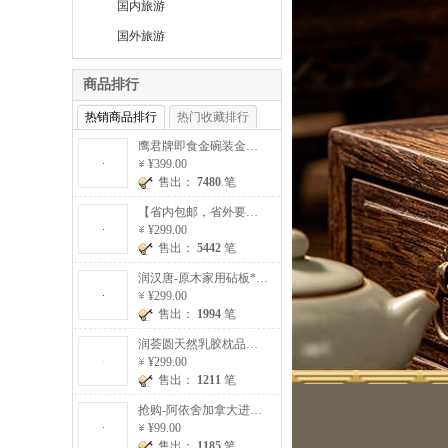
国内旅游
国外旅游
商品排行
热销商品排行
热门收藏排行
鹰君牌即食金碗装金丝巢燕窝5碗/盒*3盒（赠金碗燕窝*3碗）
¥399.00
售出：
7480
笔
【省内包邮，省外要加收20元运费】澳洲进口原切雪花牛排加赠超值组120克/片*10片【提货券】
¥299.00
售出：
5442
笔
润汉唐-原木家用砧板*2块（赠原木筷子*10双）【砧板一大一小】
¥299.00
售出：
1994
笔
润荟圆天然乳胶枕品质组（乳胶枕*2）
¥299.00
售出：
1211
笔
抢购-阿依舍加拿大进口西洋参片20g/罐*5罐
¥99.00
售出：
1185
笔