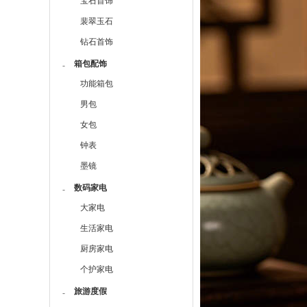
宝石首饰
裴翠玉石
钻石首饰
箱包配饰
-
功能箱包
男包
女包
钟表
墨镜
数码家电
-
大家电
生活家电
厨房家电
个护家电
旅游度假
-