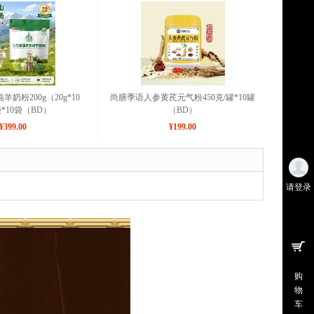
奶粉200g（20g*10
尚膳季语人参黄芪元气粉450克/罐*10罐
袋*10袋（BD）
（BD）
¥399.00
¥199.00
请登录
购
物
车