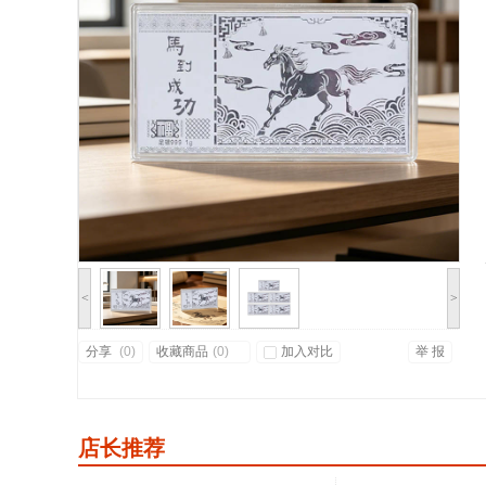
<
>
分享
(
0)
收藏商品
(
0
)
加入对比
举 报
店长推荐