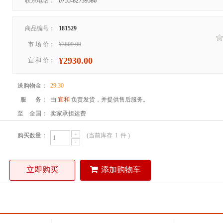
联系电话：
0755-82739586
商品编号：
181529
市 场 价：
¥3809.00
¥2930.00
宜 和 价：
送购物金：
29.30
服 务：
由
宜和
负责发货，并提供售后服务。
至 全国：
卖家承担运费
+
购买数量：
(当前库存
1
件 )
-
立即购买
添加购物车