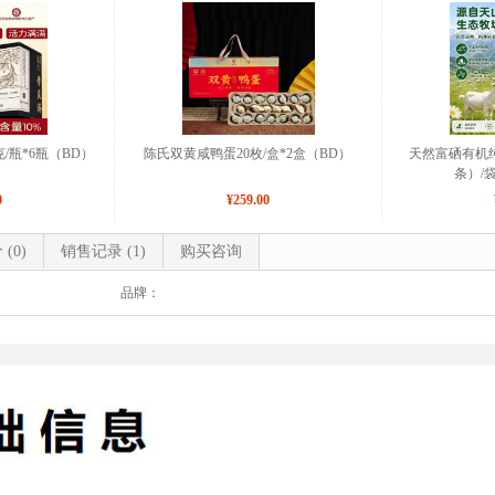
/瓶*6瓶（BD）
陈氏双黄咸鸭蛋20枚/盒*2盒（BD）
天然富硒有机纯羊
条）/
0
¥259.00
价
(0)
销售记录
(1)
购买咨询
品牌：