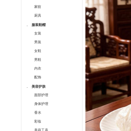
家纺
厨具
服装鞋帽
-
女装
男装
女鞋
男鞋
内衣
配饰
美容护肤
-
面部护理
身体护理
香水
彩妆
美容工具