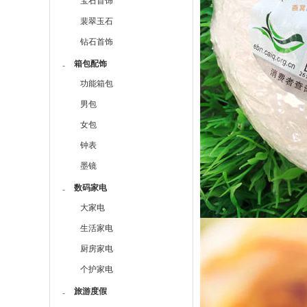
宝石首饰
裴翠玉石
钻石首饰
箱包配饰
-
功能箱包
男包
女包
钟表
墨镜
数码家电
-
大家电
生活家电
厨房家电
个护家电
旅游度假
-