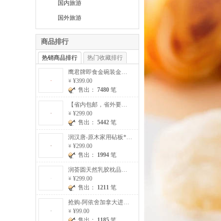
国内旅游
国外旅游
商品排行
热销商品排行
热门收藏排行
鹰君牌即食金碗装金丝巢燕窝5碗/盒*3盒（赠金碗燕窝*3碗）
¥399.00
售出：
7480
笔
【省内包邮，省外要加收20元运费】澳洲进口原切雪花牛排加赠超值组120克/片*10片【提货券】
¥299.00
售出：
5442
笔
润汉唐-原木家用砧板*2块（赠原木筷子*10双）【砧板一大一小】
¥299.00
售出：
1994
笔
润荟圆天然乳胶枕品质组（乳胶枕*2）
¥299.00
售出：
1211
笔
抢购-阿依舍加拿大进口西洋参片20g/罐*5罐
¥99.00
售出：
1185
笔