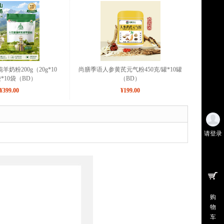
奶粉200g（20g*10
尚膳季语人参黄芪元气粉450克/罐*10罐
袋*10袋（BD）
（BD）
¥399.00
¥199.00
请登录
购
物
车