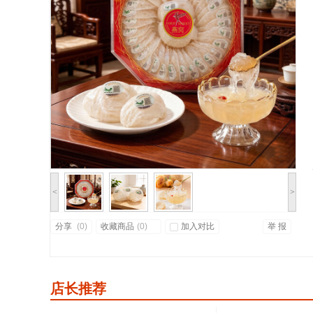
<
>
分享
(
0)
收藏商品
(
0
)
加入对比
举 报
店长推荐