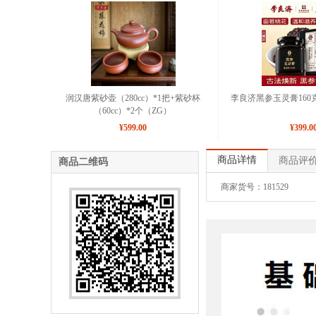
润汉唐紫砂壶（280cc）*1把+紫砂杯
李良济黑参玉灵膏160克
（60cc）*2个（ZG）
¥599.00
¥399.0
商品详情
商品评
商品二维码
商家货号：181529